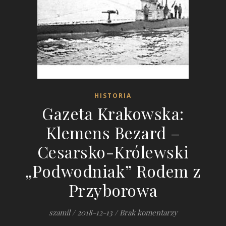
HISTORIA
Gazeta Krakowska:
Klemens Bezard –
Cesarsko-Królewski
„Podwodniak” Rodem z
Przyborowa
szamil
/
2018-12-13
/
Brak komentarzy